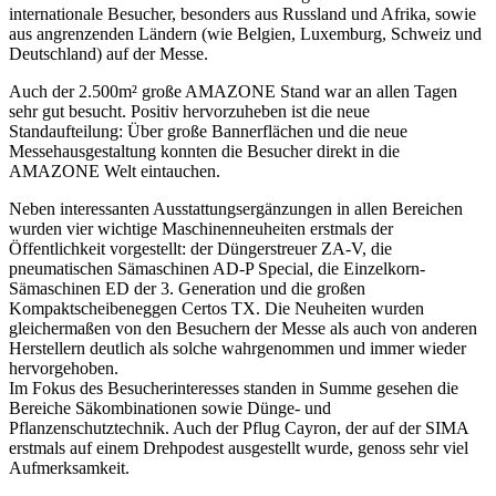
internationale Besucher, besonders aus Russland und Afrika, sowie
aus angrenzenden Ländern (wie Belgien, Luxemburg, Schweiz und
Deutschland) auf der Messe.
Auch der 2.500m² große AMAZONE Stand war an allen Tagen
sehr gut besucht. Positiv hervorzuheben ist die neue
Standaufteilung: Über große Bannerflächen und die neue
Messehausgestaltung konnten die Besucher direkt in die
AMAZONE Welt eintauchen.
Neben interessanten Ausstattungsergänzungen in allen Bereichen
wurden vier wichtige Maschinenneuheiten erstmals der
Öffentlichkeit vorgestellt: der Düngerstreuer ZA-V, die
pneumatischen Sämaschinen AD-P Special, die Einzelkorn-
Sämaschinen ED der 3. Generation und die großen
Kompaktscheibeneggen Certos TX. Die Neuheiten wurden
gleichermaßen von den Besuchern der Messe als auch von anderen
Herstellern deutlich als solche wahrgenommen und immer wieder
hervorgehoben.
Im Fokus des Besucherinteresses standen in Summe gesehen die
Bereiche Säkombinationen sowie Dünge- und
Pflanzenschutztechnik. Auch der Pflug Cayron, der auf der SIMA
erstmals auf einem Drehpodest ausgestellt wurde, genoss sehr viel
Aufmerksamkeit.